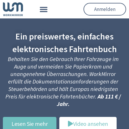
Zum
Menü
Anmelden
Inhalt
springen
Ein preiswertes, einfaches
elektronisches Fahrtenbuch
Behalten Sie den Gebrauch Ihrer Fahrzeuge im
Auge und vermeiden Sie Papierkram und
unangenehme Überraschungen.
WorkMirror
erfüllt die Dokumentationsanforderungen der
Steuerbehörden und hält Europas niedrigsten
Preis für elektronische Fahrtenbücher.
Ab 111 € /
Jahr.
Lesen Sie mehr
Video ansehen